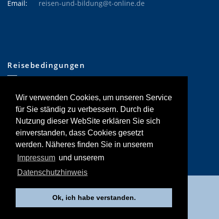
Email:
reisen-und-bildung@t-online.de
Reisebedingungen
•
Allgemeine Informationen
Wir verwenden Cookies, um unseren Service
•
Hinweise Tages-Exkursionen
•
Reisebedingungen
für Sie ständig zu verbessern. Durch die
•
Reiserücktrittskostenversicherung
Nutzung dieser WebSite erklären Sie sich
einverstanden, dass Cookies gesetzt
werden. Näheres finden Sie in unserem
Impressum
und unserem
Datenschutzhinweis
Impressum
•
Datenschutz
Ok, ich habe verstanden.
© 2021-2026 - Reisen und Bildung GmbH, München