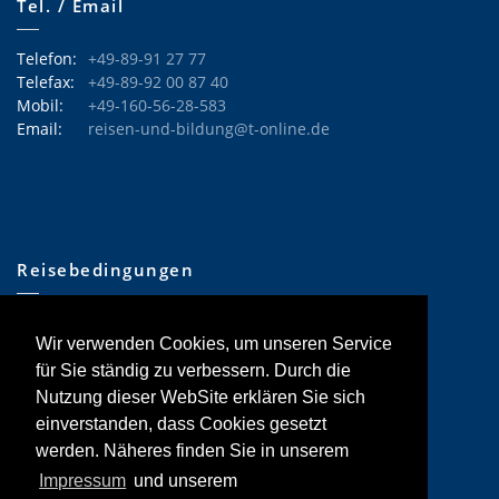
Tel. / Email
Telefon:
+49-89-91 27 77
Telefax:
+49-89-92 00 87 40
Mobil:
+49-160-56-28-583
Email:
reisen-und-bildung@t-online.de
Reisebedingungen
•
Allgemeine Informationen
Wir verwenden Cookies, um unseren Service
•
Hinweise Tages-Exkursionen
•
Reisebedingungen
für Sie ständig zu verbessern. Durch die
•
Reiserücktrittskostenversicherung
Nutzung dieser WebSite erklären Sie sich
einverstanden, dass Cookies gesetzt
werden. Näheres finden Sie in unserem
Impressum
und unserem